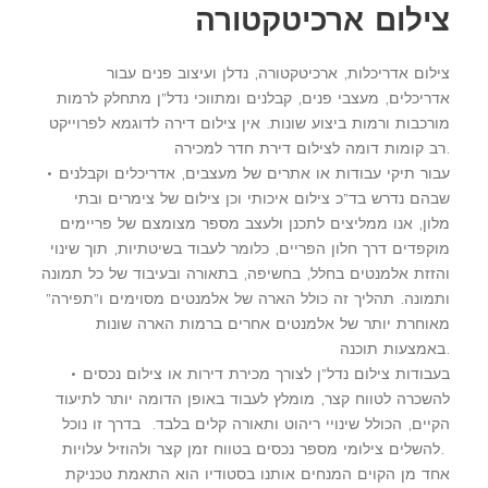
צילום ארכיטקטורה
צילום אדריכלות, ארכיטקטורה, נדלן ועיצוב פנים עבור
אדריכלים, מעצבי פנים, קבלנים ומתווכי נדל”ן מתחלק לרמות
מורכבות ורמות ביצוע שונות. אין צילום דירה לדוגמא לפרוייקט
רב קומות דומה לצילום דירת חדר למכירה.
• עבור תיקי עבודות או אתרים של מעצבים, אדריכלים וקבלנים
שבהם נדרש בד”כ צילום איכותי וכן צילום של צימרים ובתי
מלון, אנו ממליצים לתכנן ולעצב מספר מצומצם של פריימים
מוקפדים דרך חלון הפריים, כלומר לעבוד בשיטתיות, תוך שינוי
והזזת אלמנטים בחלל, בחשיפה, בתאורה ובעיבוד של כל תמונה
ותמונה. תהליך זה כולל הארה של אלמנטים מסוימים ו”תפירה”
מאוחרת יותר של אלמנטים אחרים ברמות הארה שונות
באמצעות תוכנה.
• בעבודות צילום נדל”ן לצורך מכירת דירות או צילום נכסים
להשכרה לטווח קצר, מומלץ לעבוד באופן הדומה יותר לתיעוד
הקיים, הכולל שינויי ריהוט ותאורה קלים בלבד. בדרך זו נוכל
להשלים צילומי מספר נכסים בטווח זמן קצר ולהוזיל עלויות.
אחד מן הקוים המנחים אותנו בסטודיו הוא התאמת טכניקת