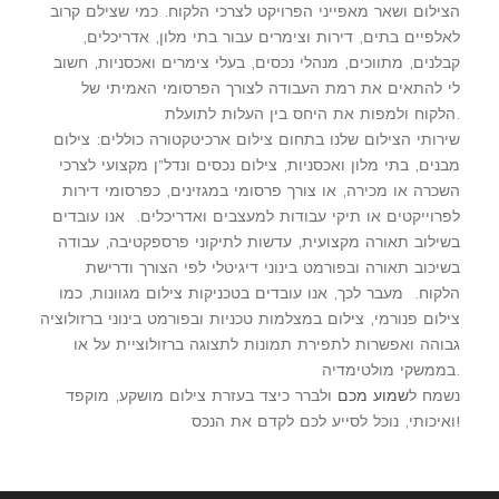
הצילום ושאר מאפייני הפרויקט לצרכי הלקוח. כמי שצילם קרוב
לאלפיים בתים, דירות וצימרים עבור בתי מלון, אדריכלים,
קבלנים, מתווכים, מנהלי נכסים, בעלי צימרים ואכסניות, חשוב
לי להתאים את רמת העבודה לצורך הפרסומי האמיתי של
הלקוח ולמפות את היחס בין העלות לתועלת.
שירותי הצילום שלנו בתחום צילום ארכיטקטורה כוללים: צילום
מבנים, בתי מלון ואכסניות, צילום נכסים ונדל”ן מקצועי לצרכי
השכרה או מכירה, או צורך פרסומי במגזינים, כפרסומי דירות
לפרוייקטים או תיקי עבודות למעצבים ואדריכלים. אנו עובדים
בשילוב תאורה מקצועית, עדשות לתיקוני פרספקטיבה, עבודה
בשיכוב תאורה ובפורמט בינוני דיגיטלי לפי הצורך ודרישת
הלקוח. מעבר לכך, אנו עובדים בטכניקות צילום מגוונות, כמו
צילום פנורמי, צילום במצלמות טכניות ובפורמט בינוני ברזולוציה
גבוהה ואפשרות לתפירת תמונות לתצוגה ברזולוציית על או
בממשקי מולטימדיה.
נשמח ל
שמוע מכם
ולברר כיצד בעזרת צילום מושקע, מוקפד
ואיכותי, נוכל לסייע לכם לקדם את הנכס!